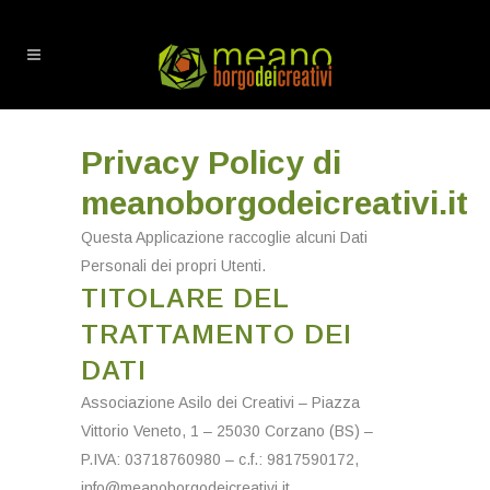
Privacy Policy di
meanoborgodeicreativi.it
Questa Applicazione raccoglie alcuni Dati
Personali dei propri Utenti.
TITOLARE DEL
TRATTAMENTO DEI
DATI
Associazione Asilo dei Creativi – Piazza
Vittorio Veneto, 1 – 25030 Corzano (BS) –
P.IVA: 03718760980 – c.f.: 9817590172,
info@meanoborgodeicreativi.it