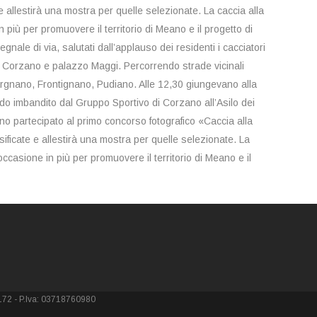
e allestirà una mostra per quelle selezionate. La caccia alla
n più per promuovere il territorio di Meano e il progetto di
gnale di via, salutati dall’applauso dei residenti i cacciatori
 Corzano e palazzo Maggi. Percorrendo strade vicinali
rgnano, Frontignano, Pudiano. Alle 12,30 giungevano alla
edo imbandito dal Gruppo Sportivo di Corzano all’Asilo dei
anno partecipato al primo concorso fotografico «Caccia alla
ificate e allestirà una mostra per quelle selezionate. La
’occasione in più per promuovere il territorio di Meano e il
0172 - P.Iva: 03718760980