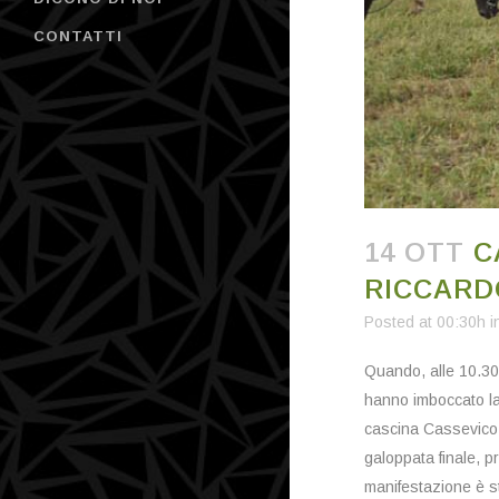
CONTATTI
14 OTT
C
RICCARDO
Posted at 00:30h
i
Quando, alle 10.30,
hanno imboccato la
cascina Cassevico 
galoppata finale, p
manifestazione è st