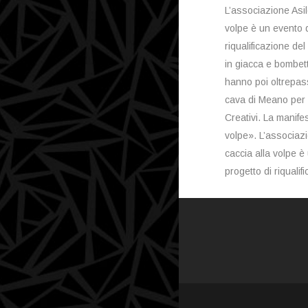
L’associazione Asil
volpe è un evento de
riqualificazione del
in giacca e bombet
hanno poi oltrepas
cava di Meano per l
Creativi. La manife
volpe». L’associazi
caccia alla volpe è 
progetto di riqualif