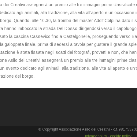
o dei Creativi assegnerà un premio alle tre immagini prime classificate 
dicato agli animali, alla tradizione, alla vita all’aperto e un’occasione i
 borgo. Quando, alle 10.30, la tromba del master Adolf Colpi ha dato il se
ta hanno imboccato la strada Del Dosso dirigendosi verso il capoluogo
sato la cascina Cassevico fino a Castelgonelle, proseguendo verso Ba
a galoppata finale, prima di sedersi a tavola per gustare il grande spi
stazione è stata fissata negli scatti dei fotografi, provetti e non, che h
one Asilo dei Creativi assegnerà un premio alle tre immagini prime class
un evento dedicato agli animali, alla tradizione, alla vita all’aperto e un
icazione del borgo.
© Copyright Associazione Asilo dei Creativi - c.f. 9817539
privacy policy
-
cookie policy