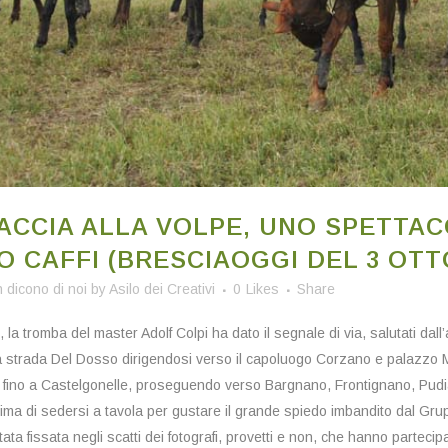
ACCIA ALLA VOLPE, UNO SPETTAC
 CAFFI (BRESCIAOGGI DEL 3 OTT
n
dicono di noi
by
Asilo dei Creativi
0
Likes
Share
 la tromba del master Adolf Colpi ha dato il segnale di via, salutati dall
 strada Del Dosso dirigendosi verso il capoluogo Corzano e palazzo Ma
fino a Castelgonelle, proseguendo verso Bargnano, Frontignano, Pudia
rima di sedersi a tavola per gustare il grande spiedo imbandito dal Grup
ata fissata negli scatti dei fotografi, provetti e non, che hanno parteci