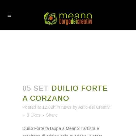
DUILIO FORTE A CORZANO
05 SET
DUILIO FORTE
A CORZANO
Posted at 12:02h
in
news
by
Asilo dei Creativi
0
Likes
Share
Duilio Forte fa tappa a Meano: l’artista e