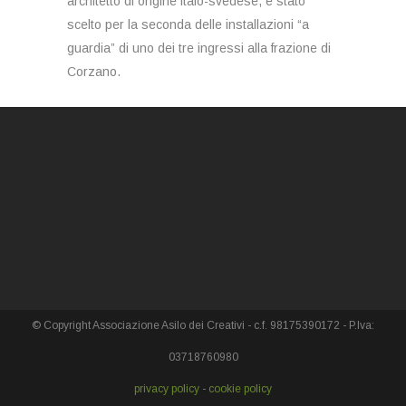
architetto di origine italo-svedese, è stato
scelto per la seconda delle installazioni “a
guardia” di uno dei tre ingressi alla frazione di
Corzano.
© Copyright Associazione Asilo dei Creativi - c.f. 98175390172 - P.Iva:
03718760980
privacy policy
-
cookie policy