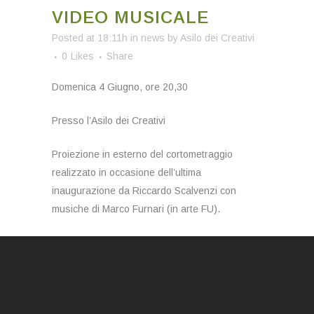
VIDEO MUSICALE
Posted at 18:11h
in
news
by
Asilo dei Creativi
0
Likes
Share
Domenica 4 Giugno, ore 20,30
Presso l’Asilo dei Creativi
Proiezione in esterno del cortometraggio
realizzato in occasione dell’ultima
inaugurazione da Riccardo Scalvenzi con
musiche di Marco Furnari (in arte FU).